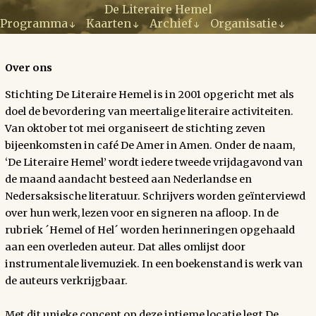
Ga
De Literaire Hemel
naar
Programma
Kaarten
Archief
Organisatie
de
inhoud
Over ons
Stichting De Literaire Hemel is in 2001 opgericht met als
doel de bevordering van meertalige literaire activiteiten.
Van oktober tot mei organiseert de stichting zeven
bijeenkomsten in café De Amer in Amen. Onder de naam,
‘De Literaire Hemel’ wordt iedere tweede vrijdagavond van
de maand aandacht besteed aan Nederlandse en
Nedersaksische literatuur. Schrijvers worden geïnterviewd
over hun werk, lezen voor en signeren na afloop. In de
rubriek ´Hemel of Hel´ worden herinneringen opgehaald
aan een overleden auteur. Dat alles omlijst door
instrumentale livemuziek. In een boekenstand is werk van
de auteurs verkrijgbaar.
Met dit unieke concept op deze intieme locatie legt De