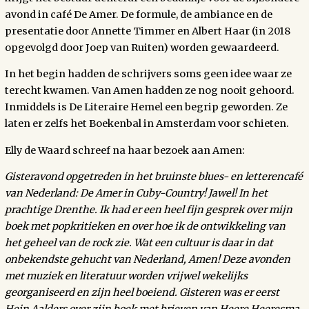
avond in café De Amer. De formule, de ambiance en de
presentatie door Annette Timmer en Albert Haar (in 2018
opgevolgd door Joep van Ruiten) worden gewaardeerd.
In het begin hadden de schrijvers soms geen idee waar ze
terecht kwamen. Van Amen hadden ze nog nooit gehoord.
Inmiddels is De Literaire Hemel een begrip geworden. Ze
laten er zelfs het Boekenbal in Amsterdam voor schieten.
Elly de Waard schreef na haar bezoek aan Amen:
Gisteravond opgetreden in het bruinste blues- en letterencafé
van Nederland: De Amer in Cuby-Country! Jawel! In het
prachtige Drenthe. Ik had er een heel fijn gesprek over mijn
boek met popkritieken en over hoe ik de ontwikkeling van
het geheel van de rock zie. Wat een cultuur is daar in dat
onbekendste gehucht van Nederland, Amen! Deze avonden
met muziek en literatuur worden vrijwel wekelijks
georganiseerd en zijn heel boeiend. Gisteren was er eerst
Hein Aalders over zijn boek met brieven van Heere Heeresma.