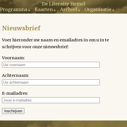
Ga
De Literaire Hemel
naar
Programma
Kaarten
Archief
Organisatie
de
inhoud
Nieuwsbrief
Voer hieronder uw naam en emailadres in om u in te
schrijven voor onze nieuwsbrief:
Voornaam:
Achternaam:
E-mailadres: