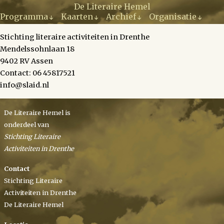
Ga
De Literaire Hemel
naar
Programma
Kaarten
Archief
Organisatie
de
inhoud
Stichting literaire activiteiten in Drenthe
Mendelssohnlaan 18
9402 RV Assen
Contact: 06 45817521
info@slaid.nl
De Literaire Hemel is
onderdeel van
Stichting Literaire
Activiteiten in Drenthe
Contact
Stichting Literaire
Activiteiten in Drenthe
De Literaire Hemel